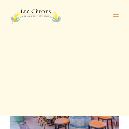
Découvrez nos
nouveaux
appartements de
Je découvre
standing à proximité
de la résidence !
DEMANDE DE RÉSERVATION