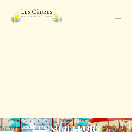
Découvrez nos
nouveaux
appartements de
Je découvre
standing à proximité
de la résidence !
DEMANDE DE RÉSERVATION
IN
RESTAURANT
,
SAINT RAPHAËL
•
2 MINUTES
Les meilleurs