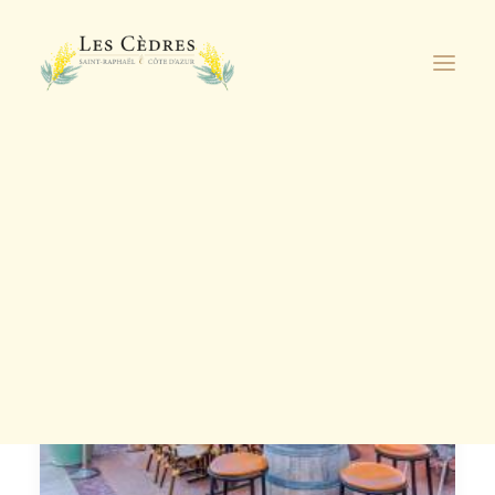
Découvrez nos
nouveaux
appartements de
Je découvre
standing à proximité
de la résidence !
DEMANDE DE RÉSERVATION