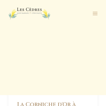
Découvrez nos
nouveaux
appartements de
Je découvre
standing à proximité
de la résidence !
DEMANDE DE RÉSERVATION
La Corniche d'Or à